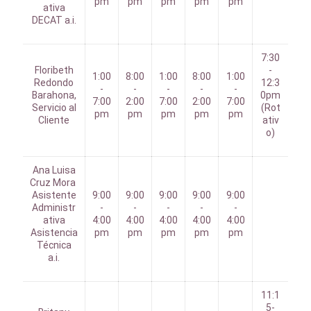
pm
pm
pm
pm
pm
ativa
DECAT a.i.
7:30
Floribeth
-
1:00
8:00
1:00
8:00
1:00
Redondo
12:3
-
-
-
-
-
Barahona,
0pm
7:00
2:00
7:00
2:00
7:00
Servicio al
(Rot
pm
pm
pm
pm
pm
Cliente
ativ
o)
Ana Luisa
Cruz Mora
Asistente
9:00
9:00
9:00
9:00
9:00
Administr
-
-
-
-
-
ativa
4:00
4:00
4:00
4:00
4:00
Asistencia
pm
pm
pm
pm
pm
Técnica
a.i.
11:1
5-