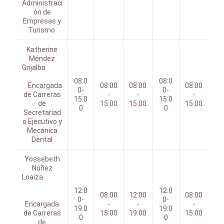
Administraci
ón de
Empresas y
Turismo
Katherine
Méndez
Grijalba
08:0
08:0
Encargada
08:00
08:00
08:00
0-
0-
de Carreras
-
-
-
15:0
15:0
de
15:00
15:00
15:00
0
0
Secretariad
o Ejecutivo y
Mecánica
Dental
Yossebeth
Nuñez
Loaiza
12:0
12:0
08:00
12:00
08:00
0-
0-
Encargada
-
-
-
19:0
19:0
de Carreras
15:00
19:00
15:00
0
0
de