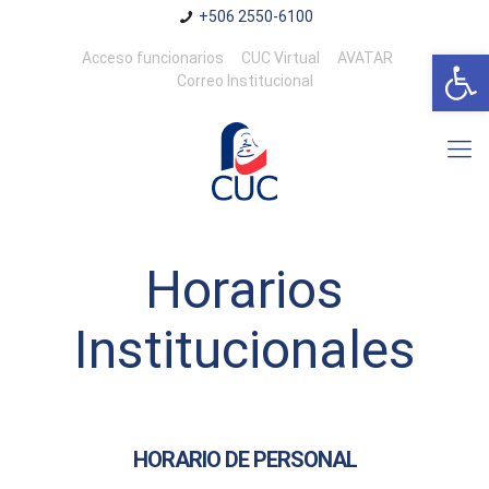
+506 2550-6100
Abrir 
Acceso funcionarios
CUC Virtual
AVATAR
Correo Institucional
Horarios
Institucionales
HORARIO DE PERSONAL