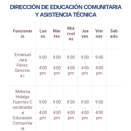
DIRECCIÓN DE EDUCACIÓN COMUNITARIA
Y ASISTENCIA TÉCNICA
Mié
Funcionar
Lun
Mar
Jue
Vier
Sáb
rcol
io
es
tes
ves
nes
ado
es
Emanuel
9:00
9:00
9:00
9:00
9:00
Jara
-
-
-
-
-
Pérez
4:00
4:00
4:00
4:00
4:00
Director
pm
pm
pm
pm
pm
a.i.
Melissa
Hidalgo
Fuentes C
9:00
9:00
9:00
9:00
9:00
oordinador
-
-
-
-
-
a
4:00
4:00
4:00
4:00
4:00
Educación
pm
pm
pm
pm
pm
Comunitar
ia