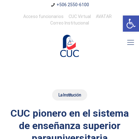
+506 2550-6100
Abrir 
Acceso funcionarios
CUC Virtual
AVATAR
Correo Institucional
La Institución
CUC pionero en el sistema
de enseñanza superior
parauniversitaria