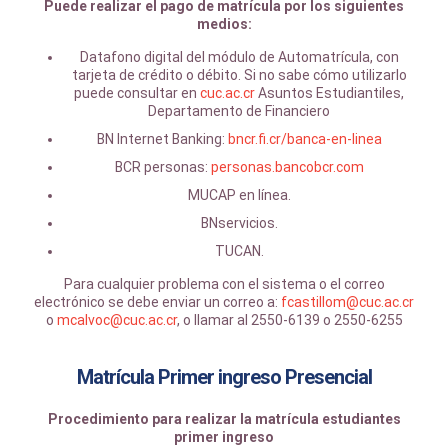
Puede realizar el pago de matrícula por los siguientes
medios:
Datafono digital del módulo de Automatrícula, con
tarjeta de crédito o débito. Si no sabe cómo utilizarlo
puede consultar en
cuc.ac.cr
Asuntos Estudiantiles,
Departamento de Financiero
BN Internet Banking:
bncr.fi.cr/banca-en-linea
BCR personas:
personas.bancobcr.com
MUCAP en línea.
BNservicios.
TUCAN.
Para cualquier problema con el sistema o el correo
electrónico se debe enviar un correo a:
fcastillom@cuc.ac.cr
o
mcalvoc@cuc.ac.cr
, o llamar al 2550-6139 o 2550-6255
Matrícula Primer ingreso Presencial
Procedimiento para realizar la matrícula estudiantes
primer ingreso