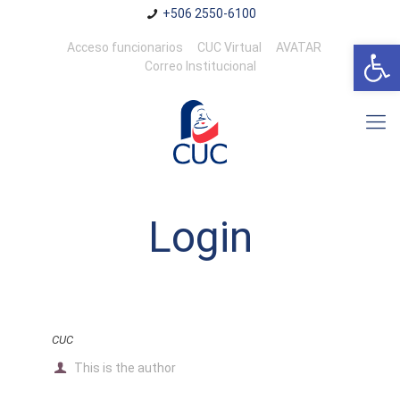
+506 2550-6100
Abrir 
Acceso funcionarios
CUC Virtual
AVATAR
Correo Institucional
Login
CUC
This is the author