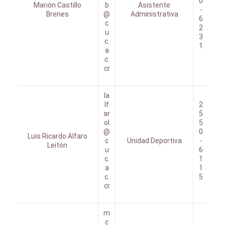
0
Marión Castillo
b
Asistente
-
Brenes
@
Administrativa
6
c
2
u
3
c.
1
a
c.
cr
la
lf
2
ar
5
ol
5
@
0
Luis Ricardo Alfaro
c
Unidad Deportiva
-
Leitón
u
6
c.
1
a
1
c.
5
cr
m
c