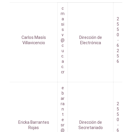
c
m
a
2
si
5
s
5
v
0
Carlos Masís
Dirección de
@
-
Villavicencio
Electrónica
c
6
u
2
c.
5
a
6
c.
cr
e
b
ar
ra
2
n
5
t
5
e
0
Ericka Barrantes
Dirección de
sr
-
Rojas
Secretariado
@
6