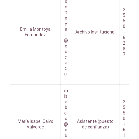
o
n
2
t
5
o
5
y
0
Emilia Montoya
a
Archivo Institucional
-
Fernández
f
6
@
2
c
8
u
7
c.
a
c.
cr
m
is
a
2
b
5
el
5
c
0
María Isabel Calvo
Asistente (puesto
@
-
Valverde
de confianza)
c
6
u
1