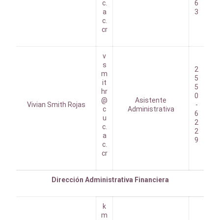
c.
6
a
3
c.
cr
v
s
2
m
5
it
5
hr
0
@
Asistente
Vivian Smith Rojas
-
c
Administrativa
6
u
2
c.
2
a
9
c.
cr
Dirección Administrativa Financiera
k
m