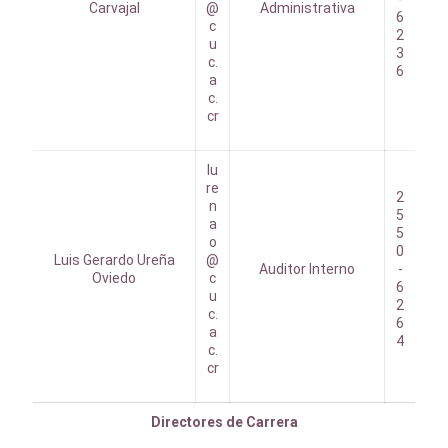
Carvajal
@
Administrativa
6
c
2
u
3
c.
6
a
c.
cr
lu
re
2
n
5
a
5
o
0
Luis Gerardo Ureña
@
Auditor Interno
-
Oviedo
c
6
u
2
c.
6
a
4
c.
cr
Directores de Carrera