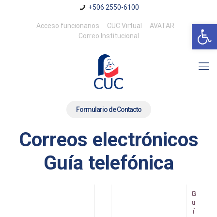
+506 2550-6100
Abrir 
Acceso funcionarios
CUC Virtual
AVATAR
Correo Institucional
Formulario de Contacto
Correos electrónicos
Guía telefónica
G
u
í