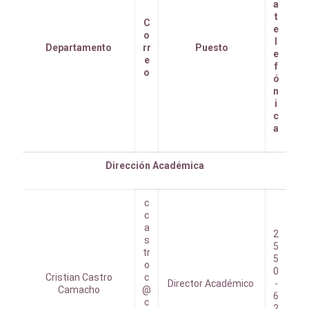
a
t
C
e
o
l
Departamento
rr
Puesto
e
e
f
o
ó
n
i
c
a
Dirección Académica
c
c
a
2
s
5
tr
5
o
0
Cristian Castro
c
Director Académico
-
Camacho
@
6
c
2