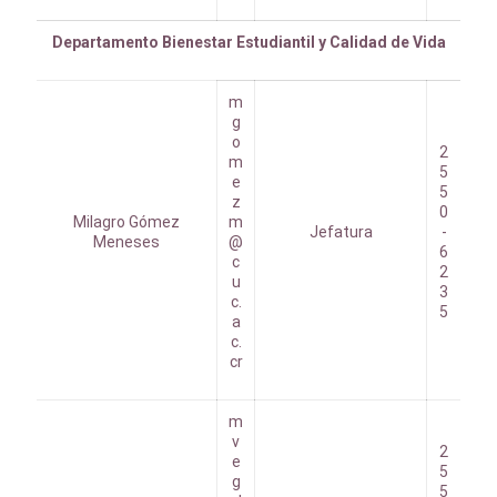
Departamento Bienestar Estudiantil y Calidad de Vida
m
g
o
2
m
5
e
5
z
0
Milagro Gómez
m
Jefatura
-
Meneses
@
6
c
2
u
3
c.
5
a
c.
cr
m
v
2
e
5
g
5