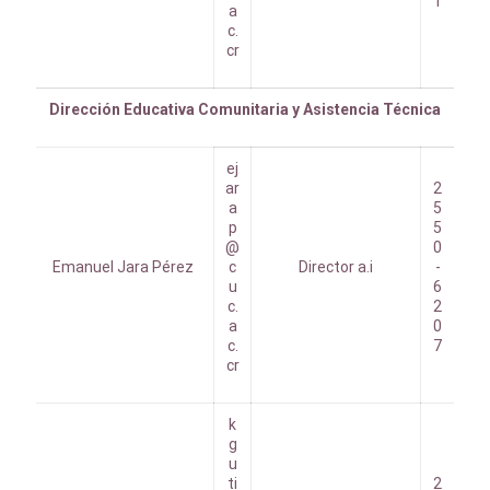
1
a
c.
cr
Dirección Educativa Comunitaria y Asistencia Técnica
ej
ar
2
a
5
p
5
@
0
Emanuel Jara Pérez
c
Director a.i
-
u
6
c.
2
a
0
c.
7
cr
k
g
u
ti
2