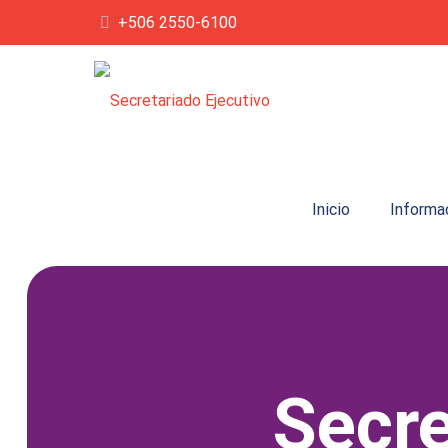
+506 2550-6100
Inicio
Informa
Secre