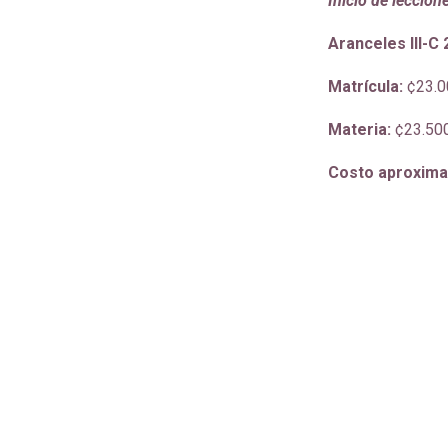
Inicio de leccion
Aranceles III-C
Matrícula:
¢23.0
Materia:
¢23.50
Costo aproxim