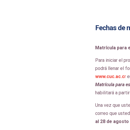
Fechas de m
Matrícula para 
Para iniciar el p
podrá llenar el f
www.cuc.ac.c
r
e
Matrícula para e
habilitará a part
Una vez que usted
correo que usted 
al 28 de agosto