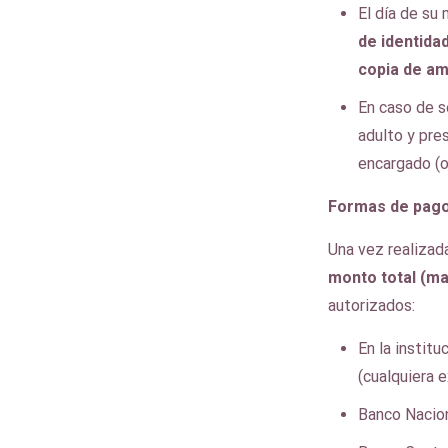
El día de su
de identidad
copia de a
En caso de 
adulto y pre
encargado (o
Formas de pag
Una vez realizad
monto total (ma
autorizados:
En la instit
(cualquiera 
Banco Nacion