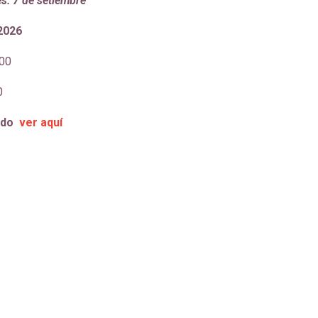
es: 7 de setiembre
 2026
00
0
ado
ver aquí