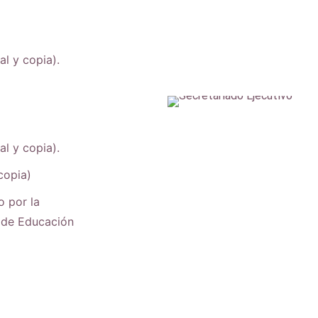
al y copia).
al y copia).
copia)
o por la
o de Educación